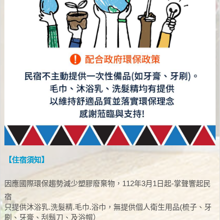
【住宿須知】
因應國際環保趨勢減少塑膠廢棄物，112年3月1日起-掌聲響起民
宿
只提供沐浴乳.洗髮精.毛巾.浴巾，無提供個人衛生用品(梳子、牙
刷、牙膏、刮鬍刀、及浴帽）