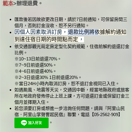
範本
>辦理退費
。
匯款後若因故欲更改日期，請於7日前通知，可保留房間三
個月，否則訂金沒收、恕不另行通知。
因個人因素取消訂房，
退款比例將依據解約通知
到達住宿日期的時間點而定
，
依交通部觀光局定房定型化契約規範，住宿前解約退還訂金
比例。
※10~13日前退還70%。
※7~9日前退還50%。
※4~6日前退還40%。
※2~3日退還30% 1日前退還20%。
※當日24H小時內取消訂房，恕不退訂金視同已入住。
如遇颱風、地震等天災，交通因中斷，經當地縣政府或旅客
所在地政府發佈停止上班上課，方可退還訂金或保留訂金三
個月並擇期入住。
若您須要訂房或想進一步洽詢任何問題，請與『阿里山民
宿．阿里山掌聲響起民宿』聯繫，電話【05-2562-909】
。