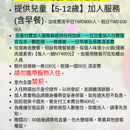
提供兒童【5-12歲】加人服務
(含早餐)
，加收費用平日TWD800/人，假日TWD100
0/人
兒童付費加人服務無提供任何加床，一位兒童加人付費僅
含包含一顆枕頭、一條棉被、一份早餐及房務清潔費
住宿無含晚餐，但設有晚餐餐廳，採個人味增小火鍋(僅豬
肉或素食)【每人一鍋NT400元】，如需用晚餐可告知櫃台
人員
額外加棉被一條100元，枕頭一個50元 清潔費
請勿攜帶寵物入住
。
禁菸
室內全面
。
入住時請出示身分證件，以供登記，並請繳清餘額。
個人貴重物品請隨身攜帶並妥善保管，如有遺失恕不負責。
如民宿房卡遺失，需支付工本費台幣600元。
為維護住宿品質，請依房型人數進住，如需加人，請事先告
知。
晚間22：00過後請降低音量，勿大聲喧嘩，尊重其他旅客
權益。