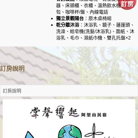
器、床頭櫃、衣櫃、溫熱飲水機、咖啡
包、咖啡杯/盤
、內線電話
獨立景觀陽台
：原木桌椅組
乾分離沐浴
：沐浴乳、鏡子、蓮蓬頭、
洗澡、給皂機(洗髮/沐浴乳)、面紙、沐
浴乳、毛巾、濕紙巾機、雙孔托盤×2
訂房說明
訂房說明