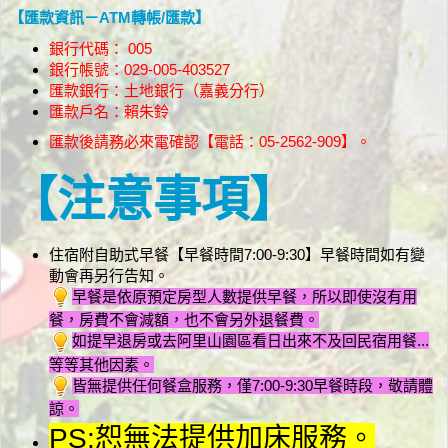
【匯款資訊－ATM轉帳/匯款】
銀行代碼： 005
銀行帳號：029-005-403527
匯款銀行：土地銀行（嘉義分行）
匯款戶名：賴朱鈴
匯款後請務必來電確認【電話：05-2562-909】。
【注意事項】
住宿附自助式早餐【早餐時間7:00-9:30】早餐時間如有變
動會再另行告知。
早餐是依原預定房型人數提供早餐
，所以即使沒有用
餐，房費不會減額，也不會另外退餐費。
如提早退房或去阿里山園區看日出來不及回民宿用餐...
等等其他因素。
皆無提供任何餐盒服務，僅7:00-9:30早餐時段，敬請體
諒。
PS:恕無法提供加床服務。