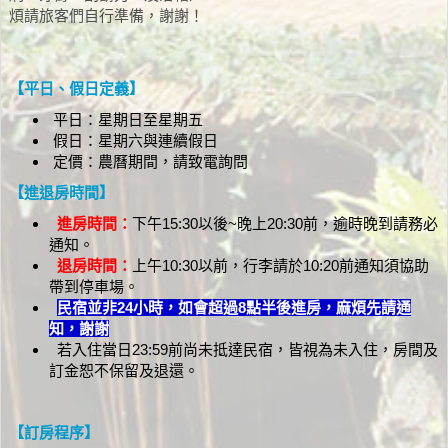
煩請旅客們自行準備，謝謝！
【平日、假日定義】
平日：星期日至星期五
假日：星期六與連續假日
定價：農曆期間，請致電詢問
【進退房時間】
進房時間：
下午15:30以後~晚上20:30前，逾時晚到請務必
通知。
退房時間：
上午10:30以前，行李請於10:20前通知須協助
帶到停車場。
民宿並非24小時，如會超過8點半後進房，麻煩先請通
知，謝謝
若入住當日23:59前尚未抵達民宿，皆視為未入住，房間及
訂金恕不保留及退還。
【訂房程序】