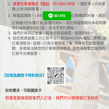
請事先來電確認【電話：05-2562-909】
，請於早上8:30至
晚上08:30間來電。
經電話詢問，LINE
訂房確認OK後，請於
訂房後3日內匯訂金(房價的30%，若於保留時間內未收到匯
款訂金則將取消訂房，並且不另行通知。
我們於收到訂金後，將為您保留房間，餘款到付。
如您是透過第三方訂房平台訂房(如AGODA/攜程...等等),如
訂單須取消 / 延期 / 訂房方案政策了解, 因會有您的個資問
題, 民宿無法將您的訂單做任何修改, 請直接聯繫您選用的
訂房平台做變更。
【民宿為國旅卡特約商店】
如有需求，可刷國旅卡
但還是要麻煩旅客們入訂金，我們可以現場退訂金給您