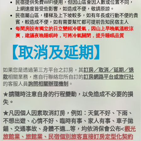
民宿提供免費WIFI使用，但因山區會因人數或位置不同，
上網速度皆受些影響，如造成不便，敬請原諒。
民宿屬山區，樓梯及上下坡較多，如有年長或行動不便的貴
賓，較造成不便，如有需要幫忙都可提前告知民宿主人
每間房設有獨立的日立變頻冷暖氣，因山上早晚氣溫較涼
爽，建議夜晚睡眠時，可將冷氣關閉，提升睡眠品質
【取消及延期】
如果您是透過第三方平台之訂房，其
訂房／
取
消／延期／退
款
相關業務，應
自行聯絡您所自訂的
訂房網路平台或旅行社
的客服人員
詢問相關辦理機制
。
★
請隨時注意自身的行程變動，以免造成不必要的損
失。
★
凡因個人因素取消訂房，例如：天氣不好、下雨、
不想出遊、心情不好、臨時有事、家人有事、車子拋
錨、交通事故、身體不適...等，均依消保會公布<
觀光
旅館業、旅館業、民宿個別旅客直接訂房定型化契約