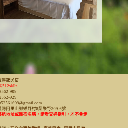
聲響起民宿
512skllz
562-909
562-929
052561699@gmail.com
縣阿里山鄉樂野村8鄰樂野209-6號
導航地址或民宿名稱，請看交通指引，才不會走