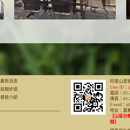
最新消息
阿里山掌
Line ID：@
迷糊步道
電話：05-2
餐飲介紹
傳真：05-2
E-mail：q
地址：嘉義
【山區勿
錯】