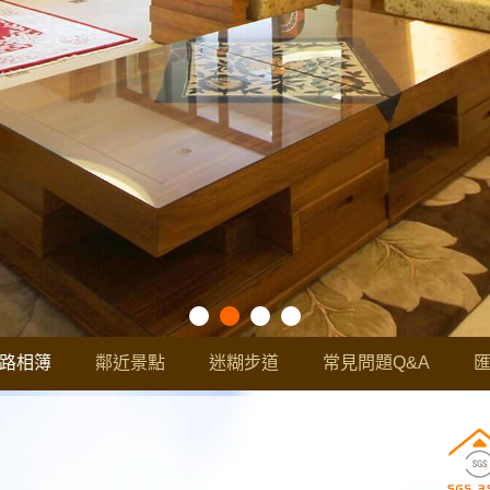
路相簿
鄰近景點
迷糊步道
常見問題Q&A